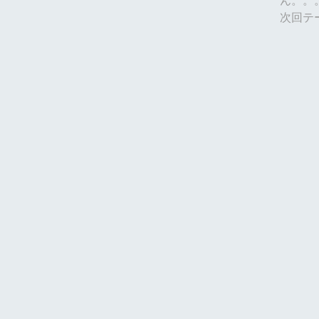
ん。。
次回テ