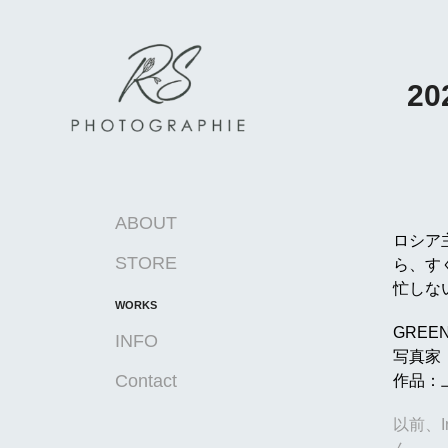
2
ABOUT
ロシア主
STORE
ら、す
忙しな
WORKS
GREEN
INFO
写真家
Contact
作品：
以前、I