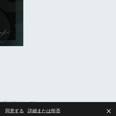
く表記
|
プライバシーポリシー
。
同意する
詳細または拒否